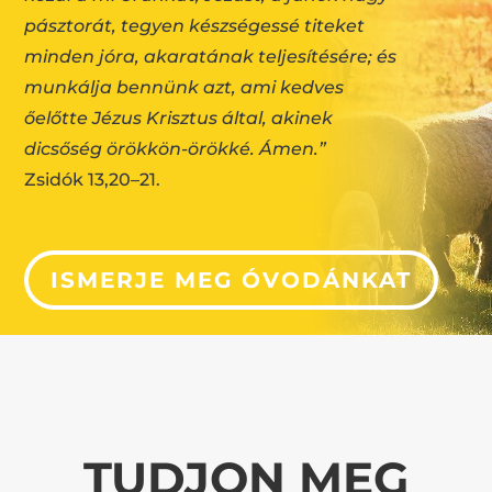
pásztorát, tegyen készségessé titeket
minden jóra, akaratának teljesítésére; és
munkálja bennünk azt, ami kedves
őelőtte Jézus Krisztus által, akinek
dicsőség örökkön-örökké. Ámen.”
Zsidók 13,20–21.
ISMERJE MEG ÓVODÁNKAT
TUDJON MEG