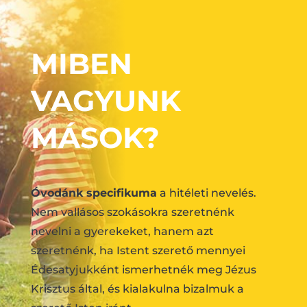
MIBEN
VAGYUNK
MÁSOK?
Óvodánk specifikuma
a hitéleti nevelés.
Nem vallásos szokásokra szeretnénk
nevelni a gyerekeket, hanem azt
szeretnénk, ha Istent szerető mennyei
Édesatyjukként ismerhetnék meg Jézus
Krisztus által, és kialakulna bizalmuk a