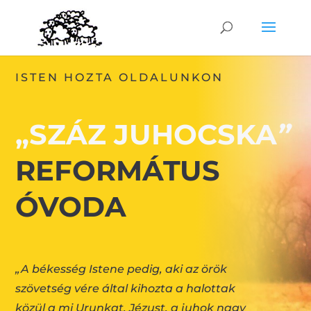
ISTEN HOZTA OLDALUNKON
„SZÁZ JUHOCSKA
”
REFORMÁTUS
ÓVODA
„A békesség Istene pedig, aki az örök
szövetség vére által kihozta a halottak
közül a mi Urunkat, Jézust, a juhok nagy