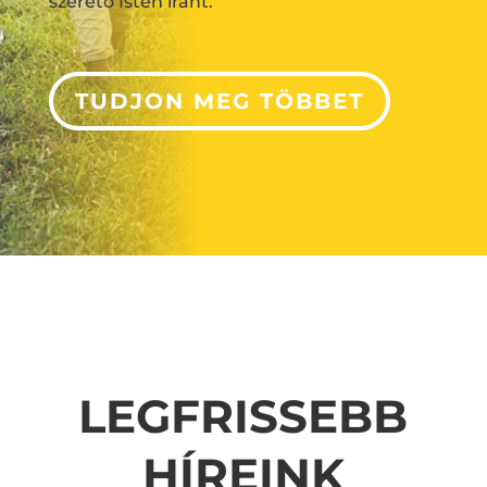
szerető Isten iránt.
TUDJON MEG TÖBBET
LEGFRISSEBB
HÍREINK