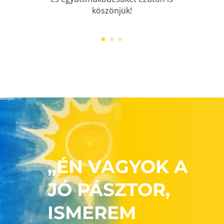
köszönjük!
„ÉN VAGYOK A
JÓ PÁSZTOR,
ISMEREM