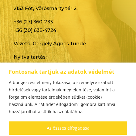
2153 Fót, Vörösmarty tér 2.
+36 (27) 360-733
+36 (30) 638-4724
Vezető: Gergely Ágnes Tünde
Nyitva tartás:
Munkanapokon: 06:30–17:00
Fontosnak tartjuk az adatok védelmét
szazjuhocska {kukac} fotiref {pont} hu
A böngészési élmény fokozása, a személyre szabott
hirdetések vagy tartalmak megjelenítése, valamint a
forgalom elemzése érdekében sütiket (cookie)
használunk. A "Mindet elfogadom" gombra kattintva
hozzájárulhat a sütik használatához.
Az összes elfogadása